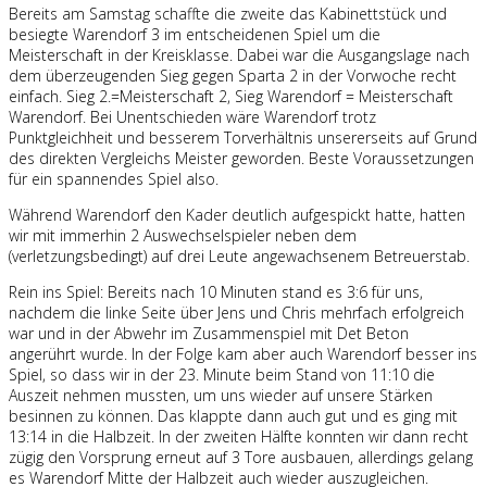
Bereits am Samstag schaffte die zweite das Kabinettstück und
besiegte Warendorf 3 im entscheidenen Spiel um die
Meisterschaft in der Kreisklasse. Dabei war die Ausgangslage nach
dem überzeugenden Sieg gegen Sparta 2 in der Vorwoche recht
einfach. Sieg 2.=Meisterschaft 2, Sieg Warendorf = Meisterschaft
Warendorf. Bei Unentschieden wäre Warendorf trotz
Punktgleichheit und besserem Torverhältnis unsererseits auf Grund
des direkten Vergleichs Meister geworden. Beste Voraussetzungen
für ein spannendes Spiel also.
Während Warendorf den Kader deutlich aufgespickt hatte, hatten
wir mit immerhin 2 Auswechselspieler neben dem
(verletzungsbedingt) auf drei Leute angewachsenem Betreuerstab.
Rein ins Spiel: Bereits nach 10 Minuten stand es 3:6 für uns,
nachdem die linke Seite über Jens und Chris mehrfach erfolgreich
war und in der Abwehr im Zusammenspiel mit Det Beton
angerührt wurde. In der Folge kam aber auch Warendorf besser ins
Spiel, so dass wir in der 23. Minute beim Stand von 11:10 die
Auszeit nehmen mussten, um uns wieder auf unsere Stärken
besinnen zu können. Das klappte dann auch gut und es ging mit
13:14 in die Halbzeit. In der zweiten Hälfte konnten wir dann recht
zügig den Vorsprung erneut auf 3 Tore ausbauen, allerdings gelang
es Warendorf Mitte der Halbzeit auch wieder auszugleichen.