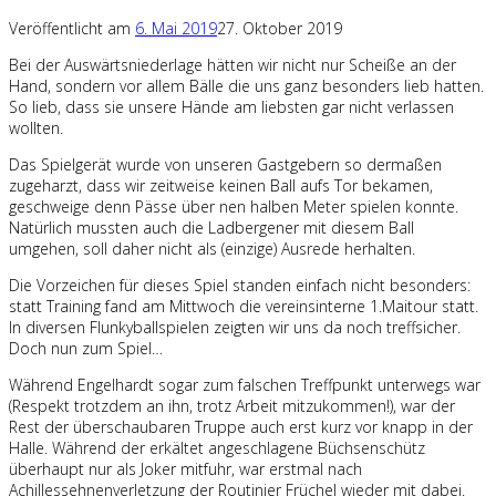
Veröffentlicht am
6. Mai 2019
27. Oktober 2019
Bei der Auswärtsniederlage hätten wir nicht nur Scheiße an der
Hand, sondern vor allem Bälle die uns ganz besonders lieb hatten.
So lieb, dass sie unsere Hände am liebsten gar nicht verlassen
wollten.
Das Spielgerät wurde von unseren Gastgebern so dermaßen
zugeharzt, dass wir zeitweise keinen Ball aufs Tor bekamen,
geschweige denn Pässe über nen halben Meter spielen konnte.
Natürlich mussten auch die Ladbergener mit diesem Ball
umgehen, soll daher nicht als (einzige) Ausrede herhalten.
Die Vorzeichen für dieses Spiel standen einfach nicht besonders:
statt Training fand am Mittwoch die vereinsinterne 1.Maitour statt.
In diversen Flunkyballspielen zeigten wir uns da noch treffsicher.
Doch nun zum Spiel…
Während Engelhardt sogar zum falschen Treffpunkt unterwegs war
(Respekt trotzdem an ihn, trotz Arbeit mitzukommen!), war der
Rest der überschaubaren Truppe auch erst kurz vor knapp in der
Halle. Während der erkältet angeschlagene Büchsenschütz
überhaupt nur als Joker mitfuhr, war erstmal nach
Achillessehnenverletzung der Routinier Früchel wieder mit dabei.