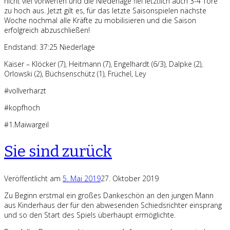
nicht viel vorwerfen und die Niederlage fiel letztlich auch 3-4 Tore
zu hoch aus. Jetzt gilt es, für das letzte Saisonspielen nächste
Woche nochmal alle Kräfte zu mobilisieren und die Saison
erfolgreich abzuschließen!
Endstand: 37:25 Niederlage
Kaiser – Klöcker (7), Heitmann (7), Engelhardt (6/3), Dalpke (2),
Orlowski (2), Büchsenschütz (1), Früchel, Ley
#vollverharzt
#kopfhoch
#1.Maiwargeil
Sie sind zurück
Veröffentlicht am
5. Mai 2019
27. Oktober 2019
Zu Beginn erstmal ein großes Dankeschön an den jungen Mann
aus Kinderhaus der für den abwesenden Schiedsrichter einsprang
und so den Start des Spiels überhaupt ermöglichte.