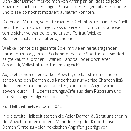
Den Adler Damen merkte man von Anfang an an, dass es jeder
Einzelnen nach dieser langen Pause in den Fingerspitzen kribbelte
und diese so höchst motiviert auflaufen konnten.
Die ersten Minuten, so hatte man das Gefühl, wurden im 7m-Duell
bestritten. Umso wichtiger, dass unsere 7m Schützin Kira Böke
vorne sicher verwandelte und unsere Torfrau Wiebke
Büchsenschütz hinten überragend hielt.
Wiebke konnte das gesamte Spiel mit vielen herausragenden
Paraden im Tor glänzen. So konnte man die Sportart die sie dort
zeigte kaum zuordnen – war es Handball oder doch eher
Akrobatik, Volleyball und Turnen zugleich?
Abgesehen von einer starken Abwehr, die lautstark hin und her
schob und den Damen aus Kinderhaus nur wenige Chancen ließ,
die sie leider auch nutzen konnten, konnte der Angriff vorne
sowohl durch 1:1, Überraschungswürfe aus dem Rückraum und
ihre Spielzüge erfolgreich abschließen.
Zur Halbzeit hieß es dann 10:15.
In die zweite Halbzeit starten die Adler Damen äußerst unsicher in
der Abwehr und eine offene Manndeckung der Kinderhauser
Damen führte zu vielen hektischen Angriffen geprägt von