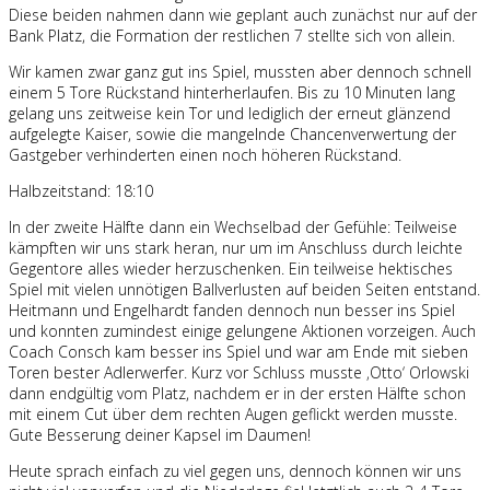
Diese beiden nahmen dann wie geplant auch zunächst nur auf der
Bank Platz, die Formation der restlichen 7 stellte sich von allein.
Wir kamen zwar ganz gut ins Spiel, mussten aber dennoch schnell
einem 5 Tore Rückstand hinterherlaufen. Bis zu 10 Minuten lang
gelang uns zeitweise kein Tor und lediglich der erneut glänzend
aufgelegte Kaiser, sowie die mangelnde Chancenverwertung der
Gastgeber verhinderten einen noch höheren Rückstand.
Halbzeitstand: 18:10
In der zweite Hälfte dann ein Wechselbad der Gefühle: Teilweise
kämpften wir uns stark heran, nur um im Anschluss durch leichte
Gegentore alles wieder herzuschenken. Ein teilweise hektisches
Spiel mit vielen unnötigen Ballverlusten auf beiden Seiten entstand.
Heitmann und Engelhardt fanden dennoch nun besser ins Spiel
und konnten zumindest einige gelungene Aktionen vorzeigen. Auch
Coach Consch kam besser ins Spiel und war am Ende mit sieben
Toren bester Adlerwerfer. Kurz vor Schluss musste ‚Otto‘ Orlowski
dann endgültig vom Platz, nachdem er in der ersten Hälfte schon
mit einem Cut über dem rechten Augen geflickt werden musste.
Gute Besserung deiner Kapsel im Daumen!
Heute sprach einfach zu viel gegen uns, dennoch können wir uns