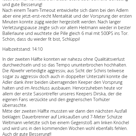
und gute Besserung!
Nach einem Team-Timeout entwickelte sich dann bei den Adlern
aber eine jetzt-erst-recht Mentalität und der Vorsprung der ersten
Minuten konnte zügig wieder hergestellt werden. Nach langer
Verletzungspause zeigte sich vor allem Heitmann wieder in bester
Ballerlaune und wuchtete die Pille gleich 6 mal mit 500PS ins Tor.
Schön, dass du wieder fit bist, Schlüppi!
Halbzeitstand: 14:10
In der zweiten Hälfte konnten wir nahezu ohne Qualitätsverlust
durchwechseln und so das Tempo ununterbrochen hochhalten.
Die Abwehr verteidigte aggressiv, aus Sicht der Schiris teilweise
sogar zu aggressiv doch auch in doppelter Unterzahl konnte die
Adler dank ihrer beiden überragenden Keeper den Vorsprung
halten und im Anschluss ausbauen. Hervorzuheben heute vor
allem der erste Saisontreffer unseres Keepers Dirska, der die
eigenen Fans verzückte und den gegnerischen Torhüter
überraschte.
Mitte der zweiten Hälfte mussten wir dann den nächsten Ausfall
beklagen: Dauerbrenner auf Linksaußen und 7-Meter Schütze
Weltmann verletzte sich bei einem Gegenstoß am linken Knöchel
und wird uns in den kommenden Wochen wohl ebenfalls fehlen.
Auch dir gute Besserung!!