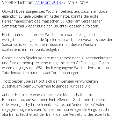
Veröffentlicht am
27. März 2019
27. März 2019
Obwohl böse Zungen seit Wochen behaupten, dass man doch
eigentlich zu viele Spieler im Kader hätte, konnte die erste
Herrenmannschaft des magischen SV Adler am vergangenen
Samstag mal wieder nur einen Bruchteil dessen aufbieten.
Hatte man sich unter der Woche noch darauf eingestellt
wenigstens acht gesunde Spieler zum weitesten Auswärtsspiel der
Saison schicken zu können, musste man diesen Wunsch
spätestens am Treffpunkt aufgeben.
Ganze sieben Spieler konnte man gerade noch zusammenkratzen
und fuhr dementsprechend mit gemischten Gefühlen gen Osten,
waren die Jungs der WSU doch vergangene Woche dem aktuellen
Tabellenzweiten nur mit zwei Toren unterlegen…
Trotz bester Spielzeit bot sich den wenigen verwunderten
Zuschauern beim Aufwärmen folgendes kurioses Bild:
auf der Heimseite eine voll besetzte Mannschaft samt
Betreuerstab, die sich beim Eintreffen der Gäste bereits mehr
oder weniger rhythmisch einklatschte, auf Seiten des SV Adler
dagegen magere sieben Spieler mit Trainerlegende Arrigo Sacchi
aka Bernd Früchel auf der Bank, der die Vertretung des ebenfalls