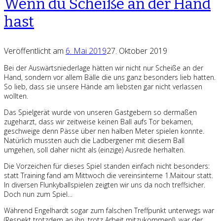
Wenn du Scheiße an der Hand
hast
Veröffentlicht am
6. Mai 2019
27. Oktober 2019
Bei der Auswärtsniederlage hätten wir nicht nur Scheiße an der
Hand, sondern vor allem Bälle die uns ganz besonders lieb hatten.
So lieb, dass sie unsere Hände am liebsten gar nicht verlassen
wollten.
Das Spielgerät wurde von unseren Gastgebern so dermaßen
zugeharzt, dass wir zeitweise keinen Ball aufs Tor bekamen,
geschweige denn Pässe über nen halben Meter spielen konnte.
Natürlich mussten auch die Ladbergener mit diesem Ball
umgehen, soll daher nicht als (einzige) Ausrede herhalten.
Die Vorzeichen für dieses Spiel standen einfach nicht besonders:
statt Training fand am Mittwoch die vereinsinterne 1.Maitour statt.
In diversen Flunkyballspielen zeigten wir uns da noch treffsicher.
Doch nun zum Spiel…
Während Engelhardt sogar zum falschen Treffpunkt unterwegs war
(Respekt trotzdem an ihn, trotz Arbeit mitzukommen!), war der