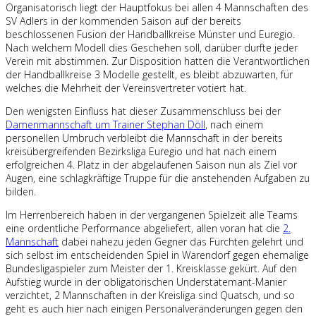
Organisatorisch liegt der Hauptfokus bei allen 4 Mannschaften des
SV Adlers in der kommenden Saison auf der bereits
beschlossenen Fusion der Handballkreise Münster und Euregio.
Nach welchem Modell dies Geschehen soll, darüber durfte jeder
Verein mit abstimmen. Zur Disposition hatten die Verantwortlichen
der Handballkreise 3 Modelle gestellt, es bleibt abzuwarten, für
welches die Mehrheit der Vereinsvertreter votiert hat.
Den wenigsten Einfluss hat dieser Zusammenschluss bei der
Damenmannschaft um Trainer Stephan Döll
, nach einem
personellen Umbruch verbleibt die Mannschaft in der bereits
kreisübergreifenden Bezirksliga Euregio und hat nach einem
erfolgreichen 4. Platz in der abgelaufenen Saison nun als Ziel vor
Augen, eine schlagkräftige Truppe für die anstehenden Aufgaben zu
bilden.
Im Herrenbereich haben in der vergangenen Spielzeit alle Teams
eine ordentliche Performance abgeliefert, allen voran hat die
2.
Mannschaft
dabei nahezu jeden Gegner das Fürchten gelehrt und
sich selbst im entscheidenden Spiel in Warendorf gegen ehemalige
Bundesligaspieler zum Meister der 1. Kreisklasse gekürt. Auf den
Aufstieg wurde in der obligatorischen Understatemant-Manier
verzichtet, 2 Mannschaften in der Kreisliga sind Quatsch, und so
geht es auch hier nach einigen Personalveränderungen gegen den