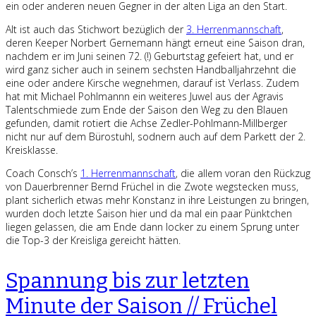
ein oder anderen neuen Gegner in der alten Liga an den Start.
Alt ist auch das Stichwort bezüglich der
3. Herrenmannschaft
,
deren Keeper Norbert Gernemann hängt erneut eine Saison dran,
nachdem er im Juni seinen 72. (!) Geburtstag gefeiert hat, und er
wird ganz sicher auch in seinem sechsten Handballjahrzehnt die
eine oder andere Kirsche wegnehmen, darauf ist Verlass. Zudem
hat mit Michael Pohlmannn ein weiteres Juwel aus der Agravis
Talentschmiede zum Ende der Saison den Weg zu den Blauen
gefunden, damit rotiert die Achse Zedler-Pohlmann-Millberger
nicht nur auf dem Bürostuhl, sodnern auch auf dem Parkett der 2.
Kreisklasse.
Coach Consch’s
1. Herrenmannschaft
, die allem voran den Rückzug
von Dauerbrenner Bernd Früchel in die Zwote wegstecken muss,
plant sicherlich etwas mehr Konstanz in ihre Leistungen zu bringen,
wurden doch letzte Saison hier und da mal ein paar Pünktchen
liegen gelassen, die am Ende dann locker zu einem Sprung unter
die Top-3 der Kreisliga gereicht hätten.
Spannung bis zur letzten
Minute der Saison // Früchel