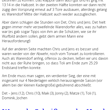
besinnen zu können. Das klappte dann auch gut und es ging mit
13:14 in die Halbzeit. In der zweiten Hälfte konnten wir dann recht
zügig den Vorsprung erneut auf 3 Tore ausbauen, allerdings gelang
es Warendorf Mitte der Halbzeit auch wieder auszugleichen.
Aber dann schlugen die Stunden von Det, Chris und Jens. Det hielt
gegen immer mehr verzweifelnde Warendorfer alles, was zu halten
war (es gab sogar Tipps von ihm an die Schützen, wie sie ihr
Wurfbild ändern sollen, gebt dem armen Mann eine
Herausforderung!)
Auf der anderen Seite machten Chris und Jens es besser und
waren weder von der Abwehr, noch vom Torwart zu kontrollieren.
Auch als Warendorf anfing, offensiv zu decken, ließen wir uns davon
nicht aus der Ruhe bringen, so dass Toli am Ende zum 25:29
Endstand treffen konnte.
Am Ende muss man sagen, ein verdienter Sieg, der eine mit
insgesamt nur 4 Niederlagen wirklich herausragende Saison (vor
allem bei der kleinen Kadergröße) gebührend abschließt.
Det – Jens (12), Chris (10), Maik (3), Jonny (2), Matze (1), Toli (1),
Dominik, Jochen