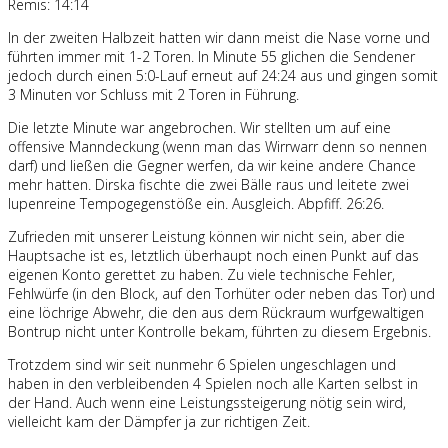
Remis: 14:14
In der zweiten Halbzeit hatten wir dann meist die Nase vorne und
führten immer mit 1-2 Toren. In Minute 55 glichen die Sendener
jedoch durch einen 5:0-Lauf erneut auf 24:24 aus und gingen somit
3 Minuten vor Schluss mit 2 Toren in Führung.
Die letzte Minute war angebrochen. Wir stellten um auf eine
offensive Manndeckung (wenn man das Wirrwarr denn so nennen
darf) und ließen die Gegner werfen, da wir keine andere Chance
mehr hatten. Dirska fischte die zwei Bälle raus und leitete zwei
lupenreine Tempogegenstöße ein. Ausgleich. Abpfiff. 26:26.
Zufrieden mit unserer Leistung können wir nicht sein, aber die
Hauptsache ist es, letztlich überhaupt noch einen Punkt auf das
eigenen Konto gerettet zu haben. Zu viele technische Fehler,
Fehlwürfe (in den Block, auf den Torhüter oder neben das Tor) und
eine löchrige Abwehr, die den aus dem Rückraum wurfgewaltigen
Bontrup nicht unter Kontrolle bekam, führten zu diesem Ergebnis.
Trotzdem sind wir seit nunmehr 6 Spielen ungeschlagen und
haben in den verbleibenden 4 Spielen noch alle Karten selbst in
der Hand. Auch wenn eine Leistungssteigerung nötig sein wird,
vielleicht kam der Dämpfer ja zur richtigen Zeit.