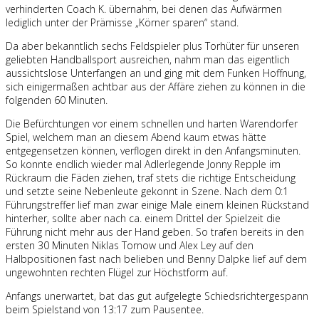
verhinderten Coach K. übernahm, bei denen das Aufwärmen
lediglich unter der Prämisse „Körner sparen“ stand.
Da aber bekanntlich sechs Feldspieler plus Torhüter für unseren
geliebten Handballsport ausreichen, nahm man das eigentlich
aussichtslose Unterfangen an und ging mit dem Funken Hoffnung,
sich einigermaßen achtbar aus der Affäre ziehen zu können in die
folgenden 60 Minuten.
Die Befürchtungen vor einem schnellen und harten Warendorfer
Spiel, welchem man an diesem Abend kaum etwas hätte
entgegensetzen können, verflogen direkt in den Anfangsminuten.
So konnte endlich wieder mal Adlerlegende Jonny Repple im
Rückraum die Fäden ziehen, traf stets die richtige Entscheidung
und setzte seine Nebenleute gekonnt in Szene. Nach dem 0:1
Führungstreffer lief man zwar einige Male einem kleinen Rückstand
hinterher, sollte aber nach ca. einem Drittel der Spielzeit die
Führung nicht mehr aus der Hand geben. So trafen bereits in den
ersten 30 Minuten Niklas Tornow und Alex Ley auf den
Halbpositionen fast nach belieben und Benny Dalpke lief auf dem
ungewohnten rechten Flügel zur Höchstform auf.
Anfangs unerwartet, bat das gut aufgelegte Schiedsrichtergespann
beim Spielstand von 13:17 zum Pausentee.