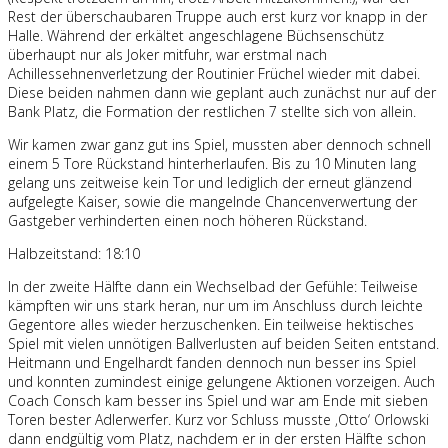
Rest der überschaubaren Truppe auch erst kurz vor knapp in der
Halle. Während der erkältet angeschlagene Büchsenschütz
überhaupt nur als Joker mitfuhr, war erstmal nach
Achillessehnenverletzung der Routinier Früchel wieder mit dabei.
Diese beiden nahmen dann wie geplant auch zunächst nur auf der
Bank Platz, die Formation der restlichen 7 stellte sich von allein.
Wir kamen zwar ganz gut ins Spiel, mussten aber dennoch schnell
einem 5 Tore Rückstand hinterherlaufen. Bis zu 10 Minuten lang
gelang uns zeitweise kein Tor und lediglich der erneut glänzend
aufgelegte Kaiser, sowie die mangelnde Chancenverwertung der
Gastgeber verhinderten einen noch höheren Rückstand.
Halbzeitstand: 18:10
In der zweite Hälfte dann ein Wechselbad der Gefühle: Teilweise
kämpften wir uns stark heran, nur um im Anschluss durch leichte
Gegentore alles wieder herzuschenken. Ein teilweise hektisches
Spiel mit vielen unnötigen Ballverlusten auf beiden Seiten entstand.
Heitmann und Engelhardt fanden dennoch nun besser ins Spiel
und konnten zumindest einige gelungene Aktionen vorzeigen. Auch
Coach Consch kam besser ins Spiel und war am Ende mit sieben
Toren bester Adlerwerfer. Kurz vor Schluss musste ‚Otto‘ Orlowski
dann endgültig vom Platz, nachdem er in der ersten Hälfte schon