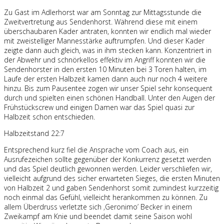
Zu Gast im Adlerhorst war am Sonntag zur Mittagsstunde die
Zweitvertretung aus Sendenhorst. Während diese mit einem
überschaubaren Kader antraten, konnten wir endlich mal wieder
mit zweistelliger Mannesstärke auftrumpfen. Und dieser Kader
zeigte dann auch gleich, was in ihm stecken kann. Konzentriert in
der Abwehr und schnörkellos effektiv im Angriff konnten wir die
Sendenhorster in den ersten 10 Minuten bei 3 Toren halten, im
Laufe der ersten Halbzeit kamen dann auch nur noch 4 weitere
hinzu. Bis zum Pausentee zogen wir unser Spiel sehr konsequent
durch und spielten einen schönen Handball. Unter den Augen der
Frühstückscrew und einigen Damen war das Spiel quasi zur
Halbzeit schon entschieden.
Halbzeitstand 22:7
Entsprechend kurz fiel die Ansprache vom Coach aus, ein
Ausrufezeichen sollte gegenüber der Konkurrenz gesetzt werden
und das Spiel deutlich gewonnen werden. Leider verschliefen wir,
vielleicht aufgrund des sicher erwarteten Sieges, die ersten Minuten
von Halbzeit 2 und gaben Sendenhorst somit zumindest kurzzeitig
noch einmal das Gefühl, vielleicht herankommen zu können. Zu
allem Überdruss verletzte sich ‚Geronimo’ Becker in einem
Zweikampf am Knie und beendet damit seine Saison wohl