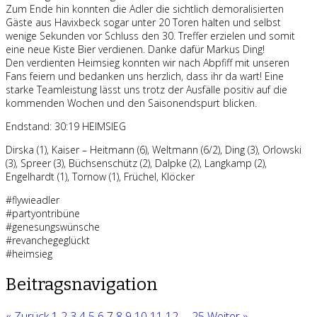
Zum Ende hin konnten die Adler die sichtlich demoralisierten
Gäste aus Havixbeck sogar unter 20 Toren halten und selbst
wenige Sekunden vor Schluss den 30. Treffer erzielen und somit
eine neue Kiste Bier verdienen. Danke dafür Markus Ding!
Den verdienten Heimsieg konnten wir nach Abpfiff mit unseren
Fans feiern und bedanken uns herzlich, dass ihr da wart! Eine
starke Teamleistung lässt uns trotz der Ausfälle positiv auf die
kommenden Wochen und den Saisonendspurt blicken.
Endstand: 30:19 HEIMSIEG
Dirska (1), Kaiser – Heitmann (6), Weltmann (6/2), Ding (3), Orlowski
(3), Spreer (3), Büchsenschütz (2), Dalpke (2), Langkamp (2),
Engelhardt (1), Tornow (1), Früchel, Klöcker
#flywieadler
#partyontribüne
#genesungswünsche
#revanchegeglückt
#heimsieg
Beitragsnavigation
« Zurück
1
2
3
4
5
6
7
8
9
10
11
12
…
25
Weiter »