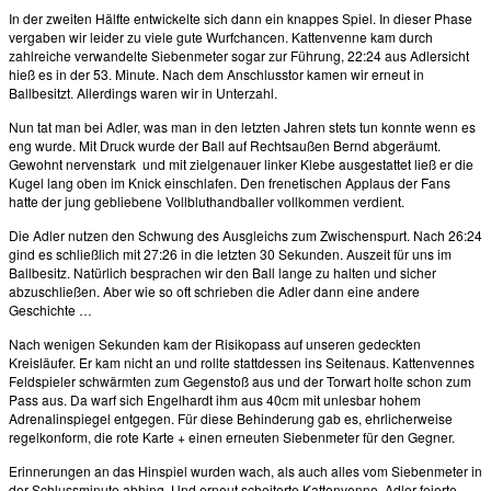
In der zweiten Hälfte entwickelte sich dann ein knappes Spiel. In dieser Phase
vergaben wir leider zu viele gute Wurfchancen. Kattenvenne kam durch
zahlreiche verwandelte Siebenmeter sogar zur Führung, 22:24 aus Adlersicht
hieß es in der 53. Minute. Nach dem Anschlusstor kamen wir erneut in
Ballbesitzt. Allerdings waren wir in Unterzahl.
Nun tat man bei Adler, was man in den letzten Jahren stets tun konnte wenn es
eng wurde. Mit Druck wurde der Ball auf Rechtsaußen Bernd abgeräumt.
Gewohnt nervenstark und mit zielgenauer linker Klebe ausgestattet ließ er die
Kugel lang oben im Knick einschlafen. Den frenetischen Applaus der Fans
hatte der jung gebliebene Vollbluthandballer vollkommen verdient.
Die Adler nutzen den Schwung des Ausgleichs zum Zwischenspurt. Nach 26:24
gind es schließlich mit 27:26 in die letzten 30 Sekunden. Auszeit für uns im
Ballbesitz. Natürlich besprachen wir den Ball lange zu halten und sicher
abzuschließen. Aber wie so oft schrieben die Adler dann eine andere
Geschichte …
Nach wenigen Sekunden kam der Risikopass auf unseren gedeckten
Kreisläufer. Er kam nicht an und rollte stattdessen ins Seitenaus. Kattenvennes
Feldspieler schwärmten zum Gegenstoß aus und der Torwart holte schon zum
Pass aus. Da warf sich Engelhardt ihm aus 40cm mit unlesbar hohem
Adrenalinspiegel entgegen. Für diese Behinderung gab es, ehrlicherweise
regelkonform, die rote Karte + einen erneuten Siebenmeter für den Gegner.
Erinnerungen an das Hinspiel wurden wach, als auch alles vom Siebenmeter in
der Schlussminute abhing. Und erneut scheiterte Kattenvenne, Adler feierte