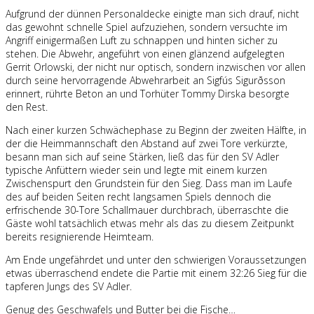
Aufgrund der dünnen Personaldecke einigte man sich drauf, nicht
das gewohnt schnelle Spiel aufzuziehen, sondern versuchte im
Angriff einigermaßen Luft zu schnappen und hinten sicher zu
stehen. Die Abwehr, angeführt von einen glänzend aufgelegten
Gerrit Orlowski, der nicht nur optisch, sondern inzwischen vor allen
durch seine hervorragende Abwehrarbeit an Sigfús Sigurðsson
erinnert, rührte Beton an und Torhüter Tommy Dirska besorgte
den Rest.
Nach einer kurzen Schwächephase zu Beginn der zweiten Hälfte, in
der die Heimmannschaft den Abstand auf zwei Tore verkürzte,
besann man sich auf seine Stärken, ließ das für den SV Adler
typische Anfüttern wieder sein und legte mit einem kurzen
Zwischenspurt den Grundstein für den Sieg. Dass man im Laufe
des auf beiden Seiten recht langsamen Spiels dennoch die
erfrischende 30-Tore Schallmauer durchbrach, überraschte die
Gäste wohl tatsächlich etwas mehr als das zu diesem Zeitpunkt
bereits resignierende Heimteam.
Am Ende ungefährdet und unter den schwierigen Voraussetzungen
etwas überraschend endete die Partie mit einem 32:26 Sieg für die
tapferen Jungs des SV Adler.
Genug des Geschwafels und Butter bei die Fische…