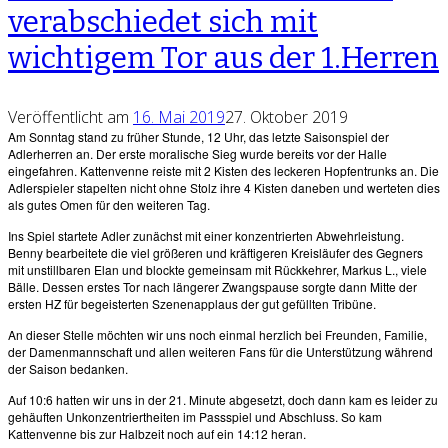
verabschiedet sich mit
wichtigem Tor aus der 1.Herren
Veröffentlicht am
16. Mai 2019
27. Oktober 2019
Am Sonntag stand zu früher Stunde, 12 Uhr, das letzte Saisonspiel der
Adlerherren an. Der erste moralische Sieg wurde bereits vor der Halle
eingefahren. Kattenvenne reiste mit 2 Kisten des leckeren Hopfentrunks an. Die
Adlerspieler stapelten nicht ohne Stolz ihre 4 Kisten daneben und werteten dies
als gutes Omen für den weiteren Tag.
Ins Spiel startete Adler zunächst mit einer konzentrierten Abwehrleistung.
Benny bearbeitete die viel größeren und kräftigeren Kreisläufer des Gegners
mit unstillbaren Elan und blockte gemeinsam mit Rückkehrer, Markus L., viele
Bälle. Dessen erstes Tor nach längerer Zwangspause sorgte dann Mitte der
ersten HZ für begeisterten Szenenapplaus der gut gefüllten Tribüne.
An dieser Stelle möchten wir uns noch einmal herzlich bei Freunden, Familie,
der Damenmannschaft und allen weiteren Fans für die Unterstützung während
der Saison bedanken.
Auf 10:6 hatten wir uns in der 21. Minute abgesetzt, doch dann kam es leider zu
gehäuften Unkonzentriertheiten im Passspiel und Abschluss. So kam
Kattenvenne bis zur Halbzeit noch auf ein 14:12 heran.