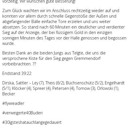
vorzeitig. Wir wünschen gute Besserung!
Zum Glück wachten wir im Anschluss rechtzeitig wieder auf und
konnten vor allem durch schnelle Gegenstöße der Außen und
abgefangender Bälle einfache Tore erzielen und uns weiter
absetzen. So stand nach 60 Minuten ein deutlicher und verdienter
Sieg auf der Anzeige, der bei flüssigem Gold in den einzigen
sonnigen Minuten des Tages vor der Halle genossen und begossen
wurde.
Besten Dank an die beiden Jungs aus Telgte, die uns die
versprochene Kiste für den Sieg gegen Gremmendorf
vorbeibrachten. ??
Endstand 39:22
Dirska, Sattler – Ley (7), Theis (6/2), Büchsenschütz (5/2), Engelhardt
(5/1), Klöcker (4), Spreer (4), Petersen (4), Tornow (3), Orlowski (1),
Becker
#flywieadler
#verweigerte40Buden
#30igsteshatauchlangegedauert