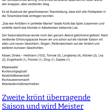
den knappen, aber verdienten Sieg.
Es ist Ausdruck der geschlossenen Teamleistung, dass sich alle Feldspieler in
die Torschützenliste eintragen konnten.
„Das war Anfüttern in perfekter Manier“ fasste Korfs das Spiel zusammen und
verteilte damit das höchste in Adlerkreisen bekannte Lob.
Der Saisonabschluss wurde noch den ganzen Abend gebührend gefeiert. Nach
verdienter Erholungspause freuen wir uns schon auf die nächste Saison mit
alten und neuen Gesichtern, Siegen, Reifenwechseln auf der Anfahrt und
weiteren kuriosen Geschichten.
Kaiser, Dirska – Heitmann (10/2), Tornow (5), Langkamp (4), Klöcker (2), Ley
(2), Engelhardt (1), Früchel (1), Ding (1), Dalpke (1)
#flywieadler
#umbruchgeglückt
#platz4istbesserals5
#zuhauseeinemacht
#dankedennisfürsschreiben
Zweite krönt überragende
Saison und wird Meister